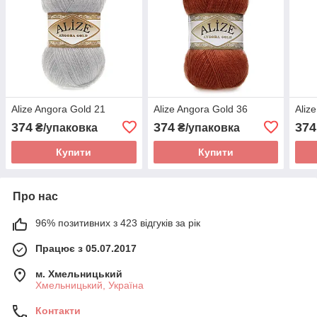
Alize Angora Gold 21
Alize Angora Gold 36
Aliz
374
374
374
₴/упаковка
₴/упаковка
Купити
Купити
Про нас
96% позитивних з 423 відгуків за рік
Працює з 05.07.2017
м. Хмельницький
Хмельницький, Україна
Контакти