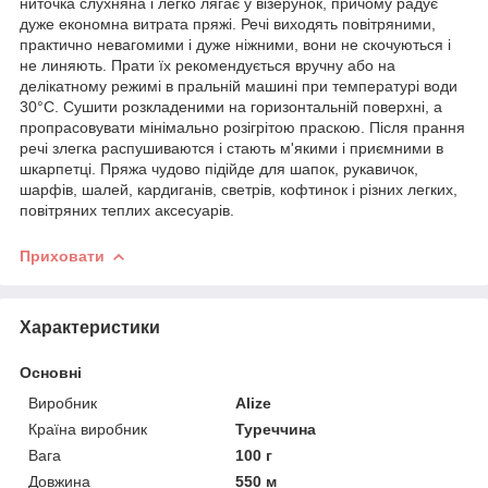
ниточка слухняна і легко лягає у візерунок, причому радує
дуже економна витрата пряжі. Речі виходять повітряними,
практично невагомими і дуже ніжними, вони не скочуються і
не линяють. Прати їх рекомендується вручну або на
делікатному режимі в пральній машині при температурі води
30°С. Сушити розкладеними на горизонтальній поверхні, а
пропрасовувати мінімально розігрітою праскою. Після прання
речі злегка распушиваются і стають м'якими і приємними в
шкарпетці. Пряжа чудово підійде для шапок, рукавичок,
шарфів, шалей, кардиганів, светрів, кофтинок і різних легких,
повітряних теплих аксесуарів.
Приховати
Характеристики
Основні
Виробник
Alize
Країна виробник
Туреччина
Вага
100 г
Довжина
550 м