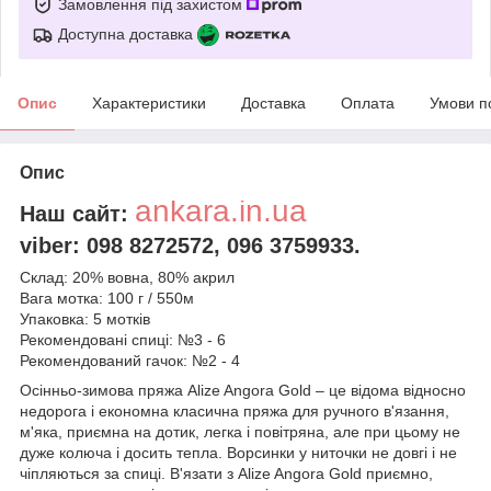
Замовлення під захистом
Доступна доставка
Опис
Характеристики
Доставка
Оплата
Умови п
Опис
ankara.in.ua
Наш сайт:
viber: 098 8272572, 096 3759933.
Склад: 20% вовна, 80% акрил
Вага мотка: 100 г / 550м
Упаковка: 5 мотків
Рекомендовані спиці: №3 - 6
Рекомендований гачок: №2 - 4
Осінньо-зимова пряжа Alize Angora Gold – це відома відносно
недорога і економна класична пряжа для ручного в'язання,
м'яка, приємна на дотик, легка і повітряна, але при цьому не
дуже колюча і досить тепла. Ворсинки у ниточки не довгі і не
чіпляються за спиці. В'язати з Alize Angora Gold приємно,