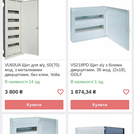
VU60UA Щит для в/у, 60(70)
VS218PD Щит з/у з білими
мод, з металевими
дверцятами, 36 мод. (2х18),
дверцятами, без клем, Volta
GOLF
В наявності 14 од.
В наявності 1 од.
3 800
1 874,34
₴
₴
Купити
Купити