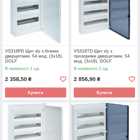
VS318PD Щит з/у з білими
VS318TD Щит з/у з
дверцятами, 54 мод. (3х18),
прозорими дверцятами, 54
GOLF
мод. (3х18), GOLF
В наявності 1 од.
В наявності 2 од.
2 358,50
2 856,90
₴
₴
Купити
Купити