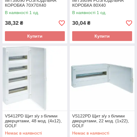
IMT35090 РОЗПОДІЛЬНА
IMT35094 РОЗПОДІЛЬНА
КОРОБКА 70Х70Х40
КОРОБКА 80Х40
В наявності 1 од.
В наявності 1 од.
38,32
30,04
₴
₴
Купити
Купити
VS412PD Щит з/у з білими
VS122PD Щит з/у з білими
дверцятами, 48 мод. (4х12),
дверцятами, 22 мод. (1х22),
GOLF
GOLF
Немає в наявності
Немає в наявності