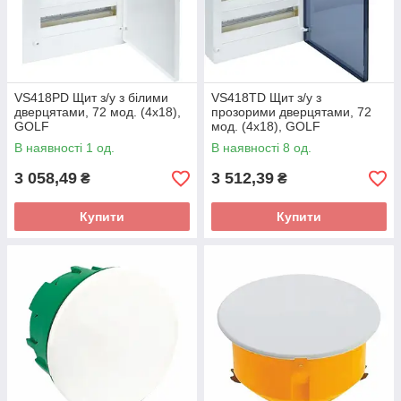
VS418PD Щит з/у з білими
VS418TD Щит з/у з
дверцятами, 72 мод. (4х18),
прозорими дверцятами, 72
GOLF
мод. (4х18), GOLF
В наявності 1 од.
В наявності 8 од.
3 058,49
3 512,39
₴
₴
Купити
Купити