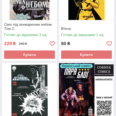
Сміх під захмареним небом.
Том 2.
Втеча
Готово до відправки 3 од.
Готово до відправки 1 од.
229
80
₴
₴
240 ₴
Купити
Купити
Український комікс