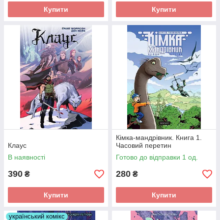
Купити
Купити
Кімка-мандрівник. Книга 1.
Клаус
Часовий перетин
В наявності
Готово до відправки 1 од.
390
280
₴
₴
Купити
Купити
український комікс