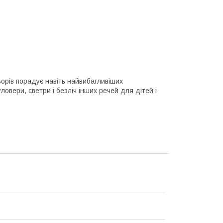
льорів порадує навіть найвибагливіших
ловери, светри і безліч інших речей для дітей і