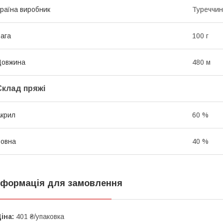
раїна виробник
Туреччи
ага
100 г
Довжина
480 м
Склад пряжі
крил
60 %
овна
40 %
нформація для замовлення
іна:
401 ₴/упаковка