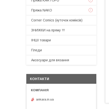
Пряжа KARTOPU
Пряжа NAKO
Corner Comics (куточок коміксів)
ЗНИЖКИ на пряжу !!!
ІНШІ товари
Пледи
Аксесуари для вязання
КОНТАКТИ
ankara.in.ua