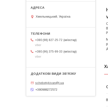
Хмельницький, Україна
С
В
Р
М
київстар
+380 (98) 827-25-72
р
viber
д
київстар
+380 (96) 375-99-33
viber
Х
schebetykivan@i.ua
+380988272572
В