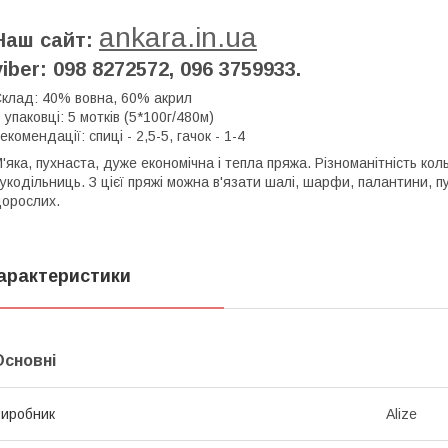
ankara.in.ua
Наш сайт:
viber: 098 8272572, 096 3759933.
клад: 40% вовна, 60% акрил
 упаковці: 5 мотків (5*100г/480м)
екомендації: спиці - 2,5-5, гачок - 1-4
'яка, пухнаста, дуже економічна і тепла пряжа. Різноманітність ко
укодільниць. З цієї пряжі можна в'язати шалі, шарфи, палантини, пу
орослих.
арактеристики
Основні
иробник
Alize