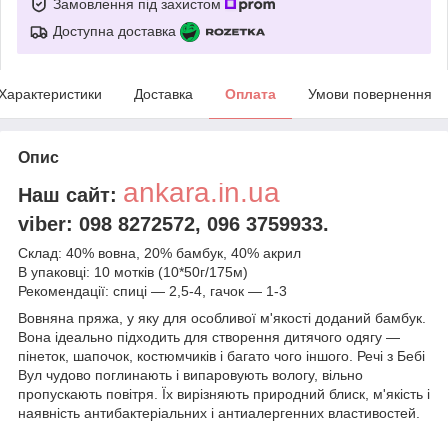
Замовлення під захистом
Доступна доставка
Характеристики
Доставка
Оплата
Умови повернення
Опис
ankara.in.ua
Наш сайт:
viber: 098 8272572, 096 3759933.
Склад: 40% вовна, 20% бамбук, 40% акрил
В упаковці: 10 мотків (10*50г/175м)
Рекомендації: спиці — 2,5-4, гачок — 1-3
Вовняна пряжа, у яку для особливої м'якості доданий бамбук.
Вона ідеально підходить для створення дитячого одягу —
пінеток, шапочок, костюмчиків і багато чого іншого. Речі з Бебі
Вул чудово поглинають і випаровують вологу, вільно
пропускають повітря. Їх вирізняють природний блиск, м'якість і
наявність антибактеріальних і антиалергенних властивостей.