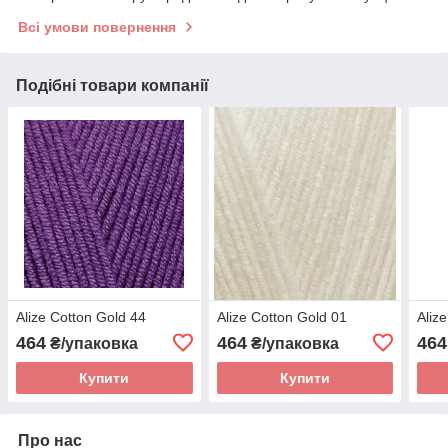
Всі умови повернення
Подібні товари компанії
Alize Cotton Gold 44
Alize Cotton Gold 01
Aliz
464
464
464
₴/упаковка
₴/упаковка
Купити
Купити
Про нас