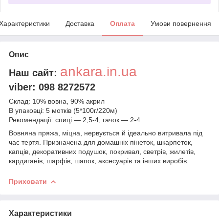
Характеристики
Доставка
Оплата
Умови повернення
Опис
ankara.in.ua
Наш сайт:
viber: 098 8272572
Склад: 10% вовна, 90% акрил
В упаковці: 5 мотків (5*100г/220м)
Рекомендації: спиці — 2,5-4, гачок — 2-4
Вовняна пряжа, міцна, нервується й ідеально витривала під
час тертя. Призначена для домашніх пінеток, шкарпеток,
капців, декоративних подушок, покривал, светрів, жилетів,
кардиганів, шарфів, шапок, аксесуарів та інших виробів.
Приховати
Характеристики