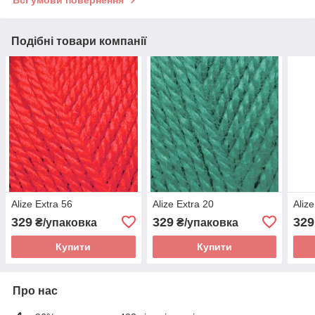
Всі умови повернення
Подібні товари компанії
Alize Extra 56
Alize Extra 20
Aliz
329
329
329
₴/упаковка
₴/упаковка
Купити
Купити
Про нас