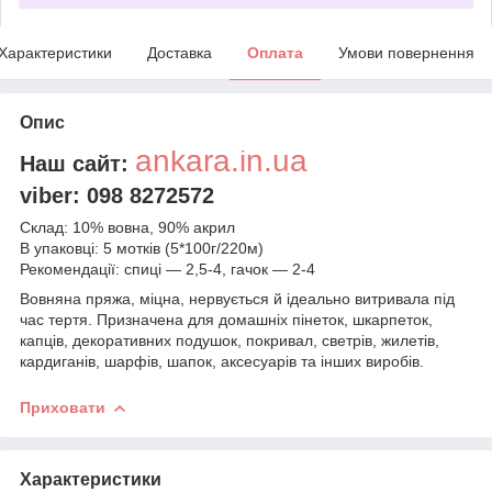
Характеристики
Доставка
Оплата
Умови повернення
Опис
ankara.in.ua
Наш сайт:
viber: 098 8272572
Склад: 10% вовна, 90% акрил
В упаковці: 5 мотків (5*100г/220м)
Рекомендації: спиці — 2,5-4, гачок — 2-4
Вовняна пряжа, міцна, нервується й ідеально витривала під
час тертя. Призначена для домашніх пінеток, шкарпеток,
капців, декоративних подушок, покривал, светрів, жилетів,
кардиганів, шарфів, шапок, аксесуарів та інших виробів.
Приховати
Характеристики