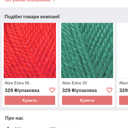
Всі умови повернення
Подібні товари компанії
Alize Extra 56
Alize Extra 20
Aliz
329
329
329
₴/упаковка
₴/упаковка
Купити
Купити
Про нас