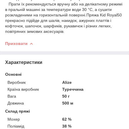
Прати їх рекомендується вручну або на делікатному режимі
в пральній машині за температури води 30 °C, а сушити
розкладеними на горизонтальній поверхні.Пряжа Kid Royal50
прекрасно підійде для шалів, накидок, ажурних платтів і
кофточок, шапочок, шарфиків, рукавичок і різних легких,
повітряних зимових аксесуарів.
Приховати
Характеристики
Основні
Виробник
Alize
Країна виробник
Туреччина
Вага
50 г
Довжина
500 м
Склад пряжі
Мохер
62 %
Поліамід
38 %