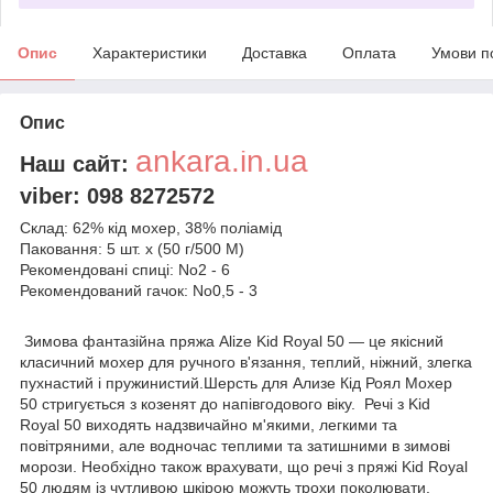
Опис
Характеристики
Доставка
Оплата
Умови п
Опис
ankara.in.ua
Наш сайт:
viber: 098 8272572
Склад: 62% кід мохер, 38% поліамід
Паковання: 5 шт. х (50 г/500 М)
Рекомендовані спиці: No2 - 6
Рекомендований гачок: No0,5 - 3
Зимова фантазійна пряжа Alize Kid Royal 50 — це якісний
класичний мохер для ручного в'язання, теплий, ніжний, злегка
пухнастий і пружинистий.Шерсть для Ализе Кід Роял Мохер
50 стригується з козенят до напівгодового віку. Речі з Kid
Royal 50 виходять надзвичайно м'якими, легкими та
повітряними, але водночас теплими та затишними в зимові
морози. Необхідно також врахувати, що речі з пряжі Kid Royal
50 людям із чутливою шкірою можуть трохи поколювати.