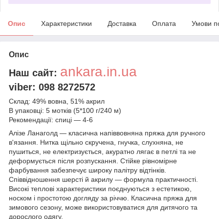
Опис
Характеристики
Доставка
Оплата
Умови п
Опис
ankara.in.ua
Наш сайт:
viber: 098 8272572
Склад: 49% вовна, 51% акрил
В упаковці: 5 мотків (5*100 г/240 м)
Рекомендації: спиці — 4-6
Алізе Ланаголд — класична напіввовняна пряжа для ручного
в'язання. Нитка щільно скручена, гнучка, слухняна, не
пушиться, не електризується, акуратно лягає в петлі та не
деформується після розпускання. Стійке рівномірне
фарбування забезпечує широку палітру відтінків.
Співвідношення шерсті й акрилу — формула практичності.
Високі теплові характеристики поєднуються з естетикою,
носком і простотою догляду за річчю. Класична пряжа для
зимового сезону, може використовуватися для дитячого та
дорослого одягу.