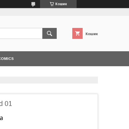
Кошик
Кошик
COMICS
d 01
а