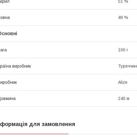
крил
51 %
овна
49 %
Основні
ага
100 г
раїна виробник
Туреччи
иробник
Alize
Довжина
240 м
нформація для замовлення