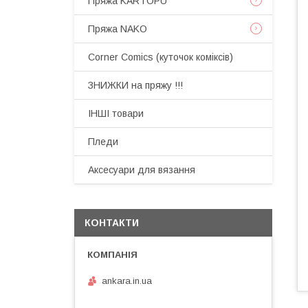
Пряжа KARTOPU
Пряжа NAKO
Corner Comics (куточок коміксів)
ЗНИЖКИ на пряжу !!!
ІНШІ товари
Пледи
Аксесуари для вязання
КОНТАКТИ
ankara.in.ua