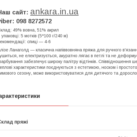
ankara.in.ua
Наш сайт:
viber: 098 8272572
клад: 49% вовна, 51% акрил
 упаковці: 5 мотків (5*100 г/240 м)
екомендації: спиці — 4-6
лізе Ланаголд — класична напіввовняна пряжа для ручного в'язання
ушиться, не електризується, акуратно лягає в петлі та не деформує
арбування забезпечує широку палітру відтінків. Співвідношення ше
еплові характеристики поєднуються з естетикою, носком і простот
имового сезону, може використовуватися для дитячого та доросло
арактеристики
Склад пряжі