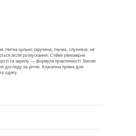
. Нитка щільно скручена, гнучка, слухняна, не
ться після розпускання. Стійке рівномірне
рсті та акрилу — формула практичності. Високі
ою догляду за річчю. Класична пряжа для
го одягу.