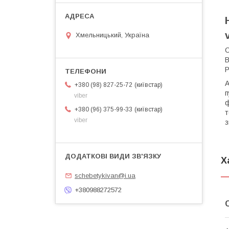
Хмельницький, Україна
С
В
Р
А
київстар
+380 (98) 827-25-72
п
viber
ф
київстар
+380 (96) 375-99-33
т
viber
з
Х
schebetykivan@i.ua
+380988272572