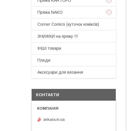
Пряжа KARTOPU
Пряжа NAKO
Corner Comics (куточок коміксів)
ЗНИЖКИ на пряжу !!!
ІНШІ товари
Пледи
Аксесуари для вязання
КОНТАКТИ
ankara.in.ua