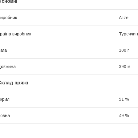
Основні
иробник
Alize
раїна виробник
Туреччи
ага
100 г
Довжина
390 м
Склад пряжі
крил
51 %
овна
49 %