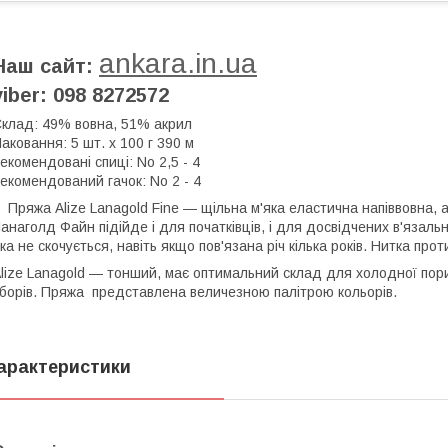
ankara.in.ua
Наш сайт:
viber: 098 8272572
клад: 49% вовна, 51% акрил
аковання: 5 шт. х 100 г 390 м
екомендовані спиці: No 2,5 - 4
екомендований гачок: No 2 - 4
ряжа Alize Lanagold Fine — щільна м'яка еластична напіввовна, а
анаголд Файн підійде і для початківців, і для досвідчених в'язаль
ка не скочується, навіть якщо пов'язана річ кілька років. Нитка прот
lize Lanagold — тонший, має оптимальний склад для холодної пори 
борів. Пряжа представлена величезною палітрою кольорів.
арактеристики