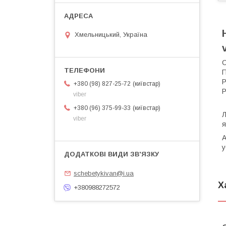
Хмельницький, Україна
С
П
Р
київстар
+380 (98) 827-25-72
Р
viber
П
київстар
+380 (96) 375-99-33
Л
viber
я
A
у
schebetykivan@i.ua
Х
+380988272572