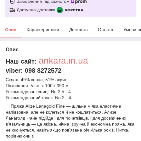
Замовлення під захистом
Доступна доставка
Опис
Характеристики
Доставка
Оплата
Умови п
Опис
ankara.in.ua
Наш сайт:
viber: 098 8272572
Склад: 49% вовна, 51% акрил
Паковання: 5 шт. х 100 г 390 м
Рекомендовані спиці: No 2,5 - 4
Рекомендований гачок: No 2 - 4
Пряжа Alize Lanagold Fine — щільна м'яка еластична
напіввовна, але не колеться й не кошлатиться. Ализе
Ланаголд Файн підійде і для початківців, і для досвідчених
в'язальниць — це якісна, нічна, зручна й економна пряжа, яка
не скочується, навіть якщо пов'язана річ кілька років. Нитка,
порівнюючи з