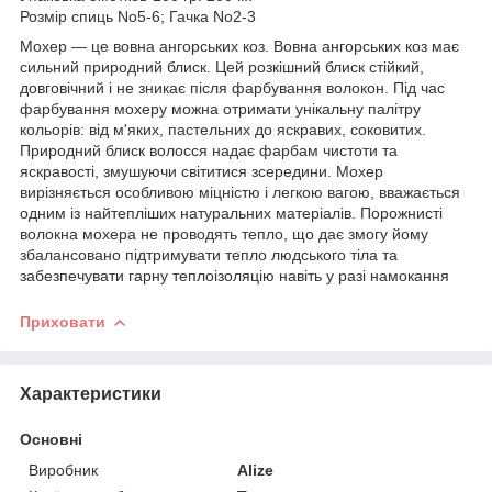
Розмір спиць No5-6; Гачка No2-3
Мохер — це вовна ангорських коз. Вовна ангорських коз має
сильний природний блиск. Цей розкішний блиск стійкий,
довговічний і не зникає після фарбування волокон. Під час
фарбування мохеру можна отримати унікальну палітру
кольорів: від м'яких, пастельних до яскравих, соковитих.
Природний блиск волосся надає фарбам чистоти та
яскравості, змушуючи світитися зсередини. Мохер
вирізняється особливою міцністю і легкою вагою, вважається
одним із найтепліших натуральних матеріалів. Порожнисті
волокна мохера не проводять тепло, що дає змогу йому
збалансовано підтримувати тепло людського тіла та
забезпечувати гарну теплоізоляцію навіть у разі намокання
Приховати
Характеристики
Основні
Виробник
Alize