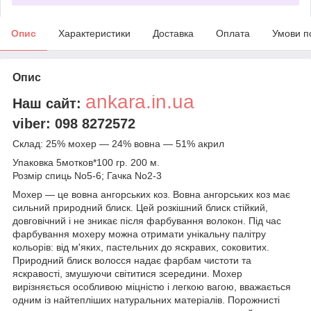
Опис
Характеристики
Доставка
Оплата
Умови п
Опис
ankara.in.ua
Наш сайт:
viber: 098 8272572
Склад: 25% мохер — 24% вовна — 51% акрил
Упаковка 5мотков*100 гр. 200 м.
Розмір спиць No5-6; Гачка No2-3
Мохер — це вовна ангорських коз. Вовна ангорських коз має
сильний природний блиск. Цей розкішний блиск стійкий,
довговічний і не зникає після фарбування волокон. Під час
фарбування мохеру можна отримати унікальну палітру
кольорів: від м'яких, пастельних до яскравих, соковитих.
Природний блиск волосся надає фарбам чистоти та
яскравості, змушуючи світитися зсередини. Мохер
вирізняється особливою міцністю і легкою вагою, вважається
одним із найтепліших натуральних матеріалів. Порожнисті