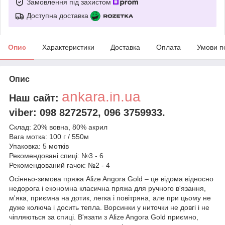
Замовлення під захистом
Доступна доставка
Опис
Характеристики
Доставка
Оплата
Умови п
Опис
ankara.in.ua
Наш сайт:
viber: 098 8272572, 096 3759933.
Склад: 20% вовна, 80% акрил
Вага мотка: 100 г / 550м
Упаковка: 5 мотків
Рекомендовані спиці: №3 - 6
Рекомендований гачок: №2 - 4
Осінньо-зимова пряжа Alize Angora Gold – це відома відносно
недорога і економна класична пряжа для ручного в'язання,
м'яка, приємна на дотик, легка і повітряна, але при цьому не
дуже колюча і досить тепла. Ворсинки у ниточки не довгі і не
чіпляються за спиці. В'язати з Alize Angora Gold приємно,