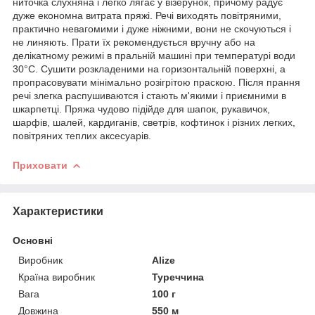
ниточка слухняна і легко лягає у візерунок, причому радує
дуже економна витрата пряжі. Речі виходять повітряними,
практично невагомими і дуже ніжними, вони не скочуються і
не линяють. Прати їх рекомендується вручну або на
делікатному режимі в пральній машині при температурі води
30°С. Сушити розкладеними на горизонтальній поверхні, а
пропрасовувати мінімально розігрітою праскою. Після прання
речі злегка распушиваются і стають м'якими і приємними в
шкарпетці. Пряжа чудово підійде для шапок, рукавичок,
шарфів, шалей, кардиганів, светрів, кофтинок і різних легких,
повітряних теплих аксесуарів.
Приховати
Характеристики
Основні
Виробник
Alize
Країна виробник
Туреччина
Вага
100 г
Довжина
550 м