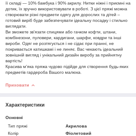
її складі — 10% бамбука і 90% акрилу. Нитки ніжні і приємні на
дотик, їх зручно використовувати в роботі. З цієї пряжі можна
створювати різні предмети одягу для дорослих та дітей –
готовий виріб буде забезпечувати ідеальну посадку і стильно
виглядати.
Ви зможете зв'язати спицями або гачком кофти, штани,
комбінезони, пуловери, кардигани, шарфи, ковдри та інші
вироби. Одяг не розтягується і не сідає при пранні, не
покривається катишкамі і не линяє. Вас чекають ідеальний
зовнішній вигляд і унікальний дизайн виробу за прийнятну
вартість!
Красива м'яка пряжа чудово підійде для створення будь-яких
предметів гардероба Вашого малюка.
Приховати
Характеристики
Основні
Тип пряжі
Акрилова
Колір
Фіолетовий