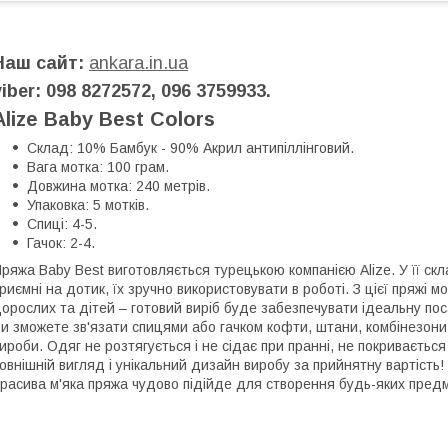
Наш сайт:
ankara.in.ua
viber: 098 8272572, 096 3759933.
Alize Baby Best Colors
Склад: 10% Бамбук - 90% Акрил антипіллінговий.
Вага мотка: 100 грам.
Довжина мотка: 240 метрів.
Упаковка: 5 мотків.
Спиці: 4-5.
Гачок: 2-4.
ряжа Baby Best виготовляється турецькою компанією Alize. У її скл
риємні на дотик, їх зручно використовувати в роботі. З цієї пряжі
орослих та дітей – готовий виріб буде забезпечувати ідеальну пос
и зможете зв'язати спицями або гачком кофти, штани, комбінезони
ироби. Одяг не розтягується і не сідає при пранні, не покриваєтьс
овнішній вигляд і унікальний дизайн виробу за прийнятну вартість!
расива м'яка пряжа чудово підійде для створення будь-яких пред