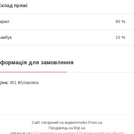
Склад пряжі
крил
90 %
амбук
10 %
нформація для замовлення
іна:
401 ₴/упаковка
Сайт створений на маркетплейсі
Prom.ua
Продавець на Bigl.ua
ankara.in.ua |
Поскаржитися на контент
|
Політика конфіденційності