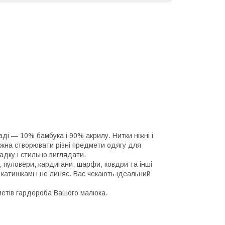
аді — 10% бамбука і 90% акрилу. Нитки ніжні і
 можна створювати різні предмети одягу для
адку і стильно виглядати.
, пуловери, кардигани, шарфи, ковдри та інші
я катишкамі і не линяє. Вас чекають ідеальний
метів гардероба Вашого малюка.