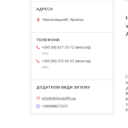
Хмельницький, Україна
київстар
+380 (98) 827-25-72
viber
київстар
+380 (96) 375-99-33
viber
П
п
д
В
schebetykivan@i.ua
в
з
+380988272572
К