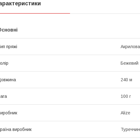
арактеристики
Основні
ип пряжі
Акрилова
олір
Бежевий
Довжина
240 м
ага
100 г
иробник
Alize
раїна виробник
Туреччи