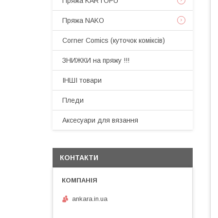
Пряжа KARTOPU
Пряжа NAKO
Corner Comics (куточок коміксів)
ЗНИЖКИ на пряжу !!!
ІНШІ товари
Пледи
Аксесуари для вязання
КОНТАКТИ
ankara.in.ua