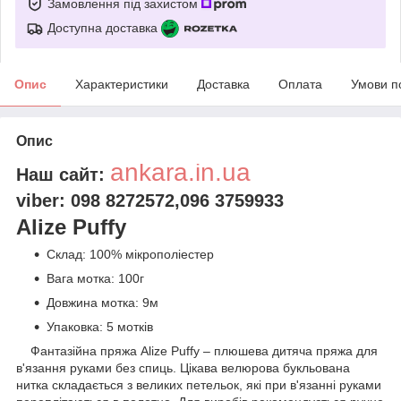
Замовлення під захистом
Доступна доставка
Опис
Характеристики
Доставка
Оплата
Умови п
Опис
ankara.in.ua
Наш сайт:
viber: 098 8272572,096 3759933
Alize Puffy
Склад: 100% мікрополіестер
Вага мотка: 100г
Довжина мотка: 9м
Упаковка: 5 мотків
Фантазійна пряжа Alize Puffy – плюшева дитяча пряжа для
в'язання руками без спиць. Цікава велюрова букльована
нитка складається з великих петельок, які при в'язанні руками