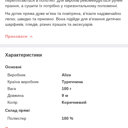
переплітаються в полотно. Для виробів рекомендується ручне
прання, а сушити їх потрібно у горизонтальному положенні.
На дотик пряжа дуже м'яка та повітряна, в'язати надзвичайно
легко, швидко та приємно. Вона підійде для в'язання дитячих
шарфиків, пледів, різних іграшок та аксесуарів.
Приховати
Характеристики
Основні
Виробник
Alize
Країна виробник
Туреччина
Вага
100 г
Довжина
9 м
Колір
Коричневий
Склад пряжі
Поліестер
100 %