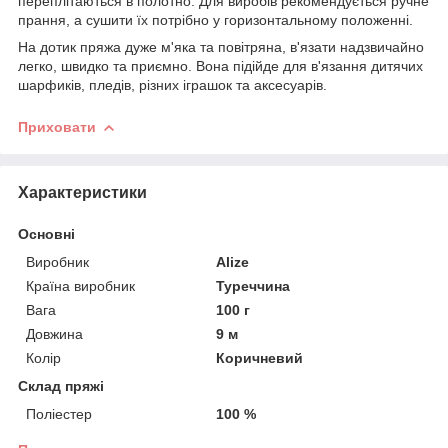
переплітаються в полотно. Для виробів рекомендується ручне
прання, а сушити їх потрібно у горизонтальному положенні.
На дотик пряжа дуже м'яка та повітряна, в'язати надзвичайно
легко, швидко та приємно. Вона підійде для в'язання дитячих
шарфиків, пледів, різних іграшок та аксесуарів.
Приховати
Характеристики
Основні
Виробник
Alize
Країна виробник
Туреччина
Вага
100 г
Довжина
9 м
Колір
Коричневий
Склад пряжі
Поліестер
100 %