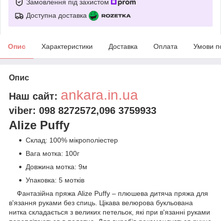
Замовлення під захистом
Доступна доставка
Опис
Характеристики
Доставка
Оплата
Умови п
Опис
ankara.in.ua
Наш сайт:
viber: 098 8272572,096 3759933
Alize Puffy
Склад: 100% мікрополіестер
Вага мотка: 100г
Довжина мотка: 9м
Упаковка: 5 мотків
Фантазійна пряжа Alize Puffy – плюшева дитяча пряжа для
в'язання руками без спиць. Цікава велюрова букльована
нитка складається з великих петельок, які при в'язанні руками