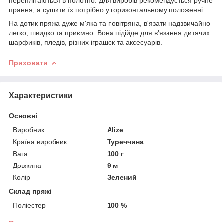
переплітаються в полотно. Для виробів рекомендується ручне
прання, а сушити їх потрібно у горизонтальному положенні.
На дотик пряжа дуже м'яка та повітряна, в'язати надзвичайно
легко, швидко та приємно. Вона підійде для в'язання дитячих
шарфиків, пледів, різних іграшок та аксесуарів.
Приховати
Характеристики
Основні
Виробник
Alize
Країна виробник
Туреччина
Вага
100 г
Довжина
9 м
Колір
Зелений
Склад пряжі
Поліестер
100 %