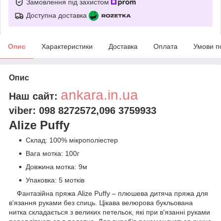
Замовлення під захистом
Доступна доставка
Опис
Характеристики
Доставка
Оплата
Умови п
Опис
ankara.in.ua
Наш сайт:
viber: 098 8272572,096 3759933
Alize Puffy
Склад: 100% мікрополіестер
Вага мотка: 100г
Довжина мотка: 9м
Упаковка: 5 мотків
Фантазійна пряжа Alize Puffy – плюшева дитяча пряжа для
в'язання руками без спиць. Цікава велюрова букльована
нитка складається з великих петельок, які при в'язанні руками