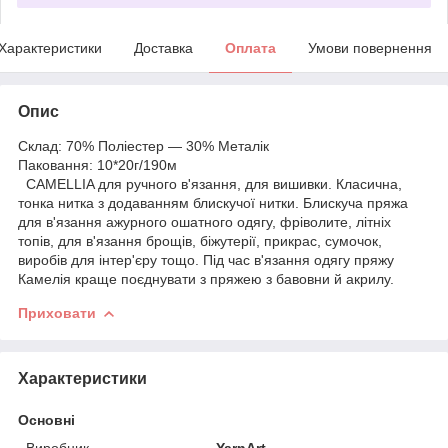
Характеристики
Доставка
Оплата
Умови повернення
Опис
Склад: 70% Поліестер — 30% Металік
Паковання: 10*20г/190м
CAMELLIA для ручного в'язання, для вишивки. Класична,
тонка нитка з додаванням блискучої нитки. Блискуча пряжа
для в'язання ажурного ошатного одягу, фріволите, літніх
топів, для в'язання брощів, біжутерії, прикрас, сумочок,
виробів для інтер'єру тощо. Під час в'язання одягу пряжу
Камелія краще поєднувати з пряжею з бавовни й акрилу.
Приховати
Характеристики
Основні
Виробник
YarnArt