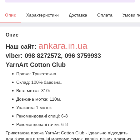
Опис
Характеристики
Доставка
Оплата
Умови п
Опис
ankara.in.ua
Наш сайт:
viber: 098 8272572,
096 3759933
YarnArt Cotton Club
Пряжа: Трикотажна
Склад: 100% бавовна.
Вага мотка: 310г.
Довжина мотка: 110м.
Упаковка:1 моток.
Рекомендовані спиці: 6-8
Рекомендовані гачки: 6-8
Трикотажна пряжа YarnArt Cotton Club - ідеально підходить
для в'язання в техніці макраме сумок, капців, різних пляжних