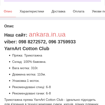
Опис
Характеристики
Доставка
Оплата
Умови п
Опис
ankara.in.ua
Наш сайт:
viber: 098 8272572,
096 3759933
YarnArt Cotton Club
Пряжа: Трикотажна
Склад: 100% бавовна.
Вага мотка: 310г.
Довжина мотка: 110м.
Упаковка:1 моток.
Рекомендовані спиці: 6-8
Рекомендовані гачки: 6-8
Трикотажна пряжа YarnArt Cotton Club - ідеально підходить
для в'язання в техніці макраме сумок, капців, різних пляжних