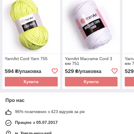
YarnArt Cord Yarn 755
YarnArt Macrame Cord 3
Yarn
мм 751
мм 
594
529
529
₴/упаковка
₴/упаковка
Купити
Купити
Про нас
96% позитивних з 423 відгуків за рік
Працює з 05.07.2017
м. Хмельницький