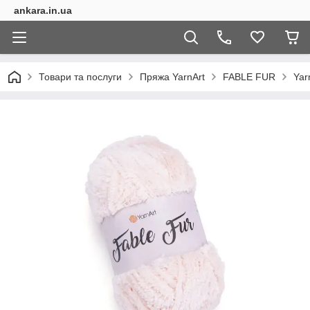
ankara.in.ua
Товари та послуги
Пряжа YarnArt
FABLE FUR
Yar