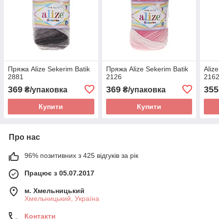
Пряжа Alize Sekerim Batik
Пряжа Alize Sekerim Batik
Aliz
2881
2126
216
369
369
355
₴/упаковка
₴/упаковка
Купити
Купити
Про нас
96% позитивних з 425 відгуків за рік
Працює з 05.07.2017
м. Хмельницький
Хмельницький, Україна
Контакти