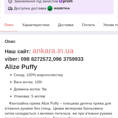
Замовлення під захистом
Доступна доставка
Опис
Характеристики
Доставка
Оплата
Умови п
Опис
ankara.in.ua
Наш сайт:
viber: 098 8272572,096 3759933
Alize Puffy
Склад: 100% мікрополіестер
Вага мотка: 100г
Довжина мотка: 9м
Упаковка: 5 мотків
Фантазійна пряжа Alize Puffy – плюшева дитяча пряжа для
в'язання руками без спиць. Цікава велюрова букльована
нитка складається з великих петельок, які при в'язанні руками