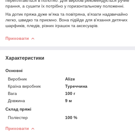
переплітаються в полотно. Для виробів рекомендується ручне
прання, а сушити їх потрібно у горизонтальному положенні.
На дотик пряжа дуже м'яка та повітряна, в'язати надзвичайно
легко, швидко та приємно. Вона підійде для в'язання дитячих
шарфиків, пледів, різних іграшок та аксесуарів.
Приховати
Характеристики
Основні
Виробник
Alize
Країна виробник
Туреччина
Вага
100 г
Довжина
9 м
Склад пряжі
Поліестер
100 %
Приховати