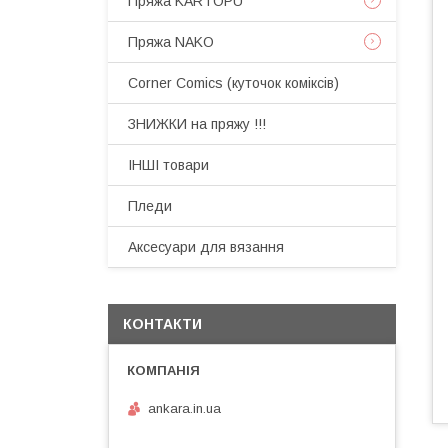
Пряжа KARTOPU
Пряжа NAKO
Corner Comics (куточок коміксів)
ЗНИЖКИ на пряжу !!!
ІНШІ товари
Пледи
Аксесуари для вязання
КОНТАКТИ
ankara.in.ua