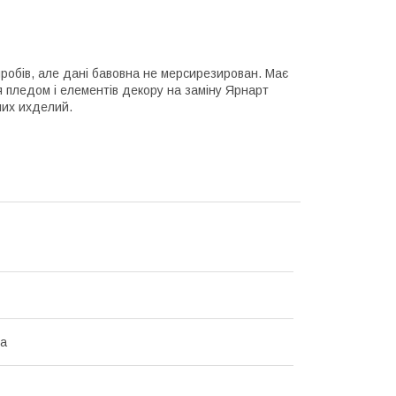
робів, але дані бавовна не мерсирезирован. Має
я пледом і елементів декору на заміну Ярнарт
них ихделий.
на