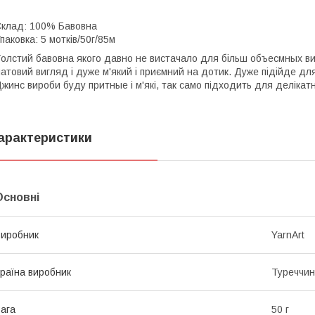
клад: 100% Бавовна
паковка: 5 мотків/50г/85м
олстий бавовна якого давно не вистачало для більш объесмных ви
атовий вигляд і дуже м'який і приємний на дотик. Дуже підійде дл
жинс вироби буду притные і м'які, так само підходить для делікат
арактеристики
Основні
иробник
YarnArt
раїна виробник
Туреччи
ага
50 г