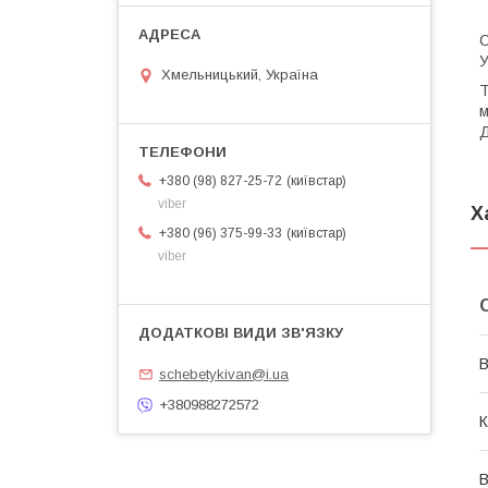
С
У
Хмельницький, Україна
Т
м
Д
київстар
+380 (98) 827-25-72
viber
Х
київстар
+380 (96) 375-99-33
viber
В
schebetykivan@i.ua
+380988272572
К
В