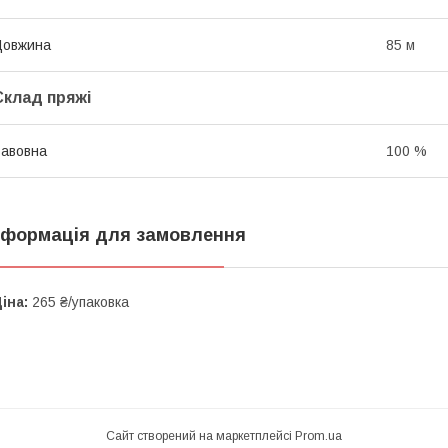
Довжина
85 м
Склад пряжі
авовна
100 %
нформація для замовлення
іна:
265 ₴/упаковка
Сайт створений на маркетплейсі
Prom.ua