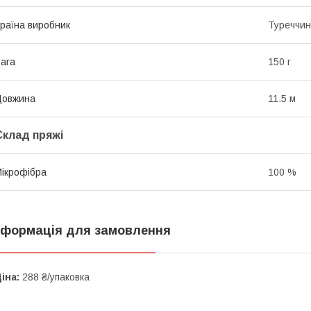
раїна виробник
Туреччи
ага
150 г
Довжина
11.5 м
Склад пряжі
ікрофібра
100 %
нформація для замовлення
іна:
288 ₴/упаковка