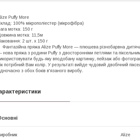
lize Puffy More
клад: 100% мікрополіестер (мікрофібра)
ага мотка: 150 г
овжина мотка: 11,5м
аковання: 2 шт. х 150 г
антазійна пряжа Alize Puffy More — плюшева різнобарвна дитяча 
 нова пряжа з родини Puffy з двосторонніми петлями та піксельним
икористовувати будь-яку вподобану картинку, пейзаж або фотографі
ік потрібний Вам колір. У результаті вийде чудовий двобічний пікс
дночасно з обох боків в'язаного виробу.
арактеристики
Основні
иробник
Alize