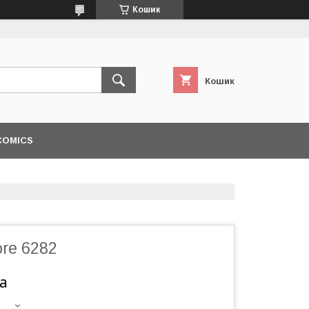
Кошик
Кошик
COMICS
ore 6282
а