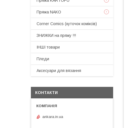
Пряжа KARTOPU
Пряжа NAKO
Corner Comics (куточок коміксів)
ЗНИЖКИ на пряжу !!!
ІНШІ товари
Пледи
Аксесуари для вязання
КОНТАКТИ
ankara.in.ua