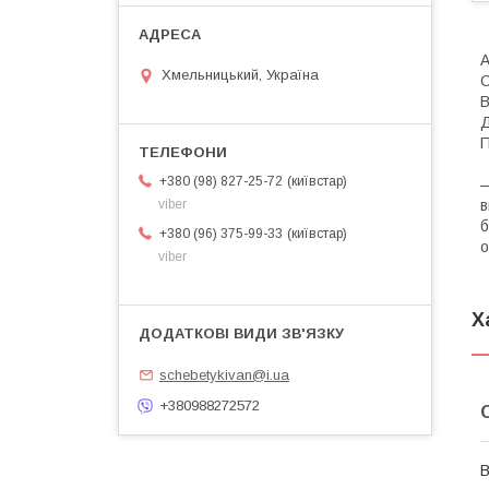
A
Хмельницький, Україна
С
В
Д
П
Ф
київстар
+380 (98) 827-25-72
—
в
viber
б
київстар
+380 (96) 375-99-33
о
viber
Х
schebetykivan@i.ua
+380988272572
В