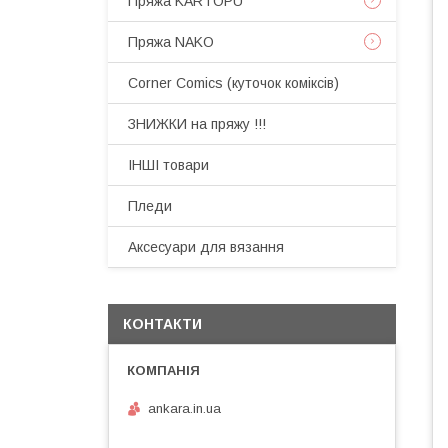
Пряжа KARTOPU
Пряжа NAKO
Corner Comics (куточок коміксів)
ЗНИЖКИ на пряжу !!!
ІНШІ товари
Пледи
Аксесуари для вязання
КОНТАКТИ
ankara.in.ua