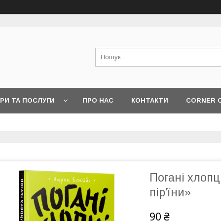
РИ ТА ПОСЛУГИ
ПРО НАС
КОНТАКТИ
CORNER 
Погані хлопці
пір'їни»
90 ₴