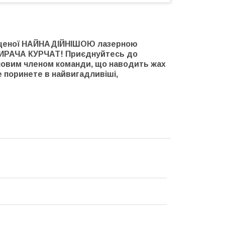
ахищеної НАЙНАДІЙНІШОЮ лазерною
ОЖИРАЧА КУРЧАТ! Приєднуйтесь до
новим членом команди, що наводить жах
че поринете в найвигадливіші,