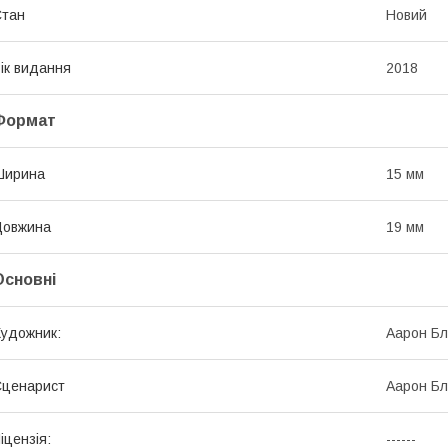
Стан
Новий
ік видання
2018
Формат
Ширина
15 мм
Довжина
19 мм
Основні
удожник:
Аарон Бл
Сценарист
Аарон Бл
іцензія:
------