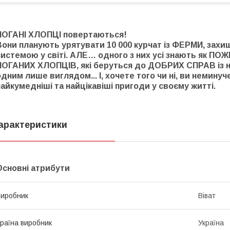
ПОГАНІ ХЛОПЦІ повертаються!
Вони планують урятувати 10 000 курчат із ФЕРМИ, з
системою у світі. АЛЕ… одного з них усі знають як П
ПОГАНИХ ХЛОПЦІВ, які беруться до ДОБРИХ СПРАВ із 
одним лише виглядом... І, хочете того чи ні, ви немину
найкумедніші та найцікавіші пригоди у своєму житті.
арактеристики
Основні атрибути
иробник
Віват
раїна виробник
Україна