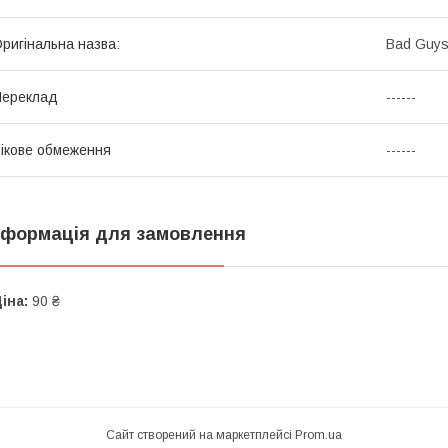
ригінальна назва:
Bad Guys
Переклад
------
ікове обмеження
------
нформація для замовлення
іна:
90 ₴
Сайт створений на маркетплейсі
Prom.ua