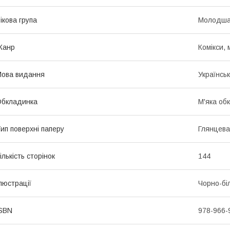
ікова група
Молодша
Жанр
Комікси, 
ова видання
Українсь
Обкладинка
М'яка об
ип поверхні паперу
Глянцева
ількість сторінок
144
люстрації
Чорно-біл
SBN
978-966-