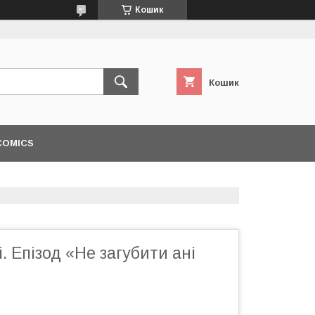
Кошик
Кошик
COMICS
. Епізод «Не загубити ані