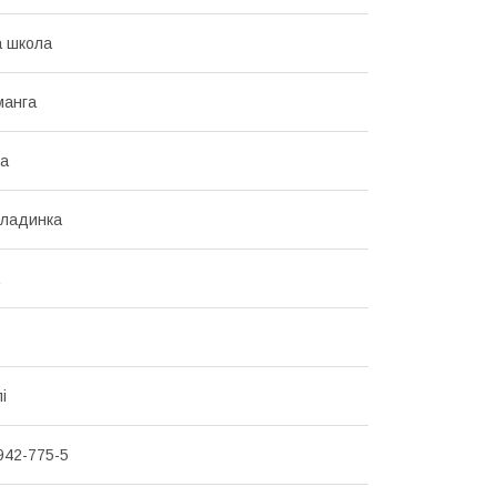
 школа
манга
ка
кладинка
і
942-775-5