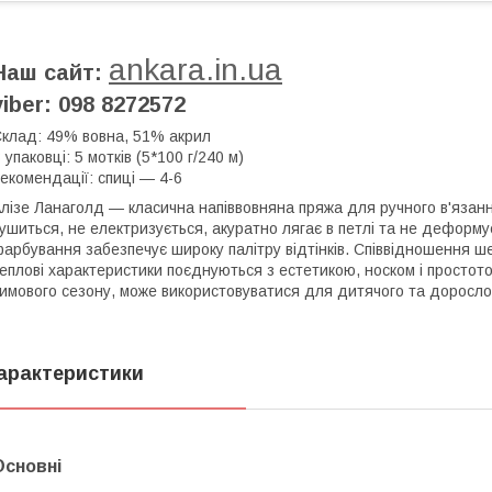
ankara.in.ua
Наш сайт:
viber: 098 8272572
клад: 49% вовна, 51% акрил
 упаковці: 5 мотків (5*100 г/240 м)
екомендації: спиці — 4-6
лізе Ланаголд — класична напіввовняна пряжа для ручного в'язання
ушиться, не електризується, акуратно лягає в петлі та не деформує
арбування забезпечує широку палітру відтінків. Співвідношення ше
еплові характеристики поєднуються з естетикою, носком і простот
имового сезону, може використовуватися для дитячого та доросло
арактеристики
Основні