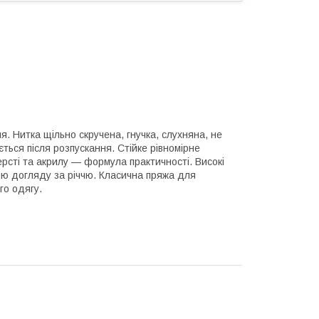
. Нитка щільно скручена, гнучка, слухняна, не
ться після розпускання. Стійке рівномірне
рсті та акрилу — формула практичності. Високі
ою догляду за річчю. Класична пряжа для
го одягу.