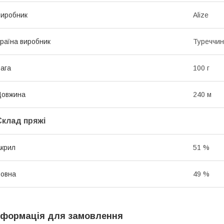
иробник
Alize
раїна виробник
Туреччи
ага
100 г
Довжина
240 м
Склад пряжі
крил
51 %
овна
49 %
нформація для замовлення