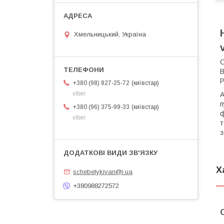
Хмельницький, Україна
С
В
Р
київстар
+380 (98) 827-25-72
viber
А
п
київстар
+380 (96) 375-99-33
ф
viber
т
з
Х
schebetykivan@i.ua
+380988272572