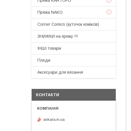
Пряжа KARTOPU
Пряжа NAKO
Corner Comics (куточок коміксів)
ЗНИЖКИ на пряжу !!!
ІНШІ товари
Пледи
Аксесуари для вязання
КОНТАКТИ
ankara.in.ua