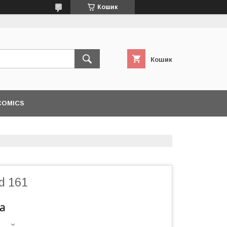
Кошик
Кошик
COMICS
d 161
а