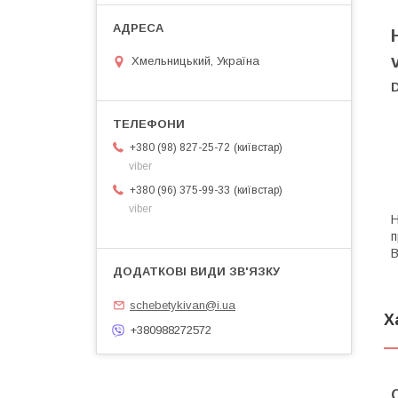
Хмельницький, Україна
київстар
+380 (98) 827-25-72
viber
київстар
+380 (96) 375-99-33
viber
Н
п
B
schebetykivan@i.ua
Х
+380988272572