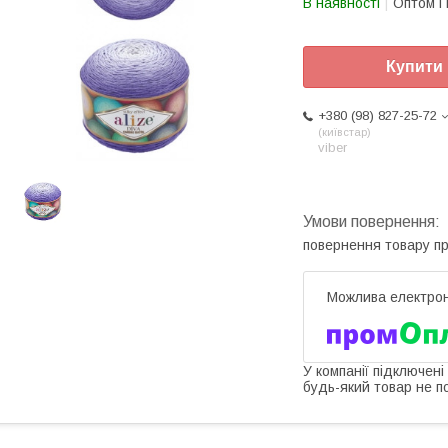
В наявності
Оптом і 
Купити
+380 (98) 827-25-72
київстар
viber
повернення товару п
У компанії підключені
будь-який товар не п