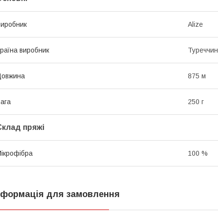
иробник
Alize
раїна виробник
Туреччи
Довжина
875 м
ага
250 г
Склад пряжі
ікрофібра
100 %
нформація для замовлення