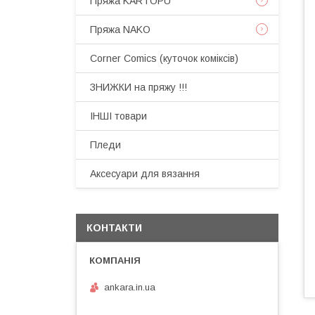
Пряжа KARTOPU
Пряжа NAKO
Corner Comics (куточок коміксів)
ЗНИЖКИ на пряжу !!!
ІНШІ товари
Пледи
Аксесуари для вязання
КОНТАКТИ
ankara.in.ua