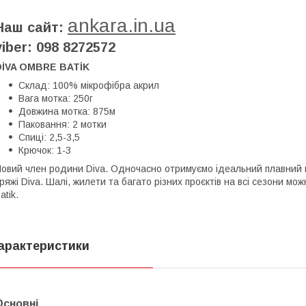
ankara.in.ua
Наш сайт:
viber: 098 8272572
DİVA OMBRE BATİK
Склад: 100% мікрофібра акрил
Вага мотка: 250г
Довжина мотка: 875м
Паковання: 2 мотки
Спиці: 2,5-3,5
Крючок: 1-3
овий член родини Diva. Одночасно отримуємо ідеальний плавний п
ряжі Diva. Шалі, жилети та багато різних проєктів на всі сезони мож
atik.
арактеристики
Основні