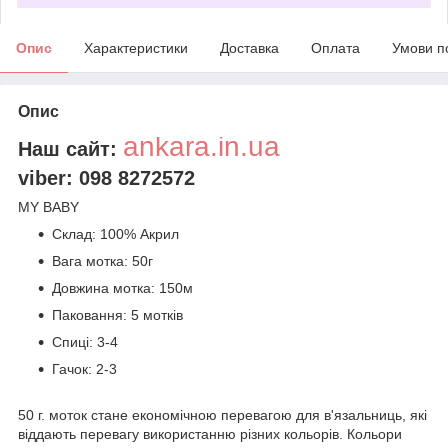
Опис
Характеристики
Доставка
Оплата
Умови п
Опис
ankara.in.ua
Наш сайт:
viber: 098 8272572
MY BABY
Склад: 100% Акрил
Вага мотка: 50г
Довжина мотка: 150м
Паковання: 5 мотків
Спиці: 3-4
Гачок: 2-3
50 г. моток стане економічною перевагою для в'язальниць, які
віддають перевагу використанню різних кольорів. Кольори