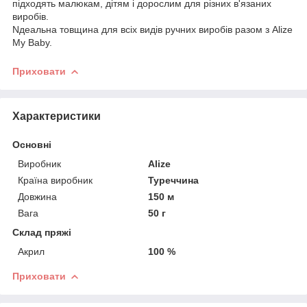
підходять малюкам, дітям і дорослим для різних в'язаних
виробів.
Nдеальна товщина для всіх видів ручних виробів разом з Alize
My Baby.
Приховати
Характеристики
Основні
Виробник
Alize
Країна виробник
Туреччина
Довжина
150 м
Вага
50 г
Склад пряжі
Акрил
100 %
Приховати