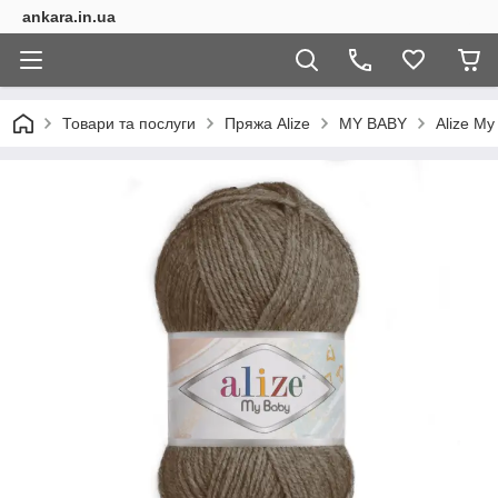
ankara.in.ua
Товари та послуги
Пряжа Alize
MY BABY
Alize My