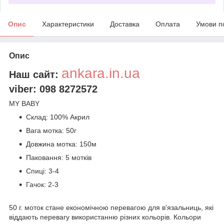
Опис
Характеристики
Доставка
Оплата
Умови п
Опис
ankara.in.ua
Наш сайт:
viber: 098 8272572
MY BABY
Склад: 100% Акрил
Вага мотка: 50г
Довжина мотка: 150м
Паковання: 5 мотків
Спиці: 3-4
Гачок: 2-3
50 г. моток стане економічною перевагою для в'язальниць, які
віддають перевагу використанню різних кольорів. Кольори