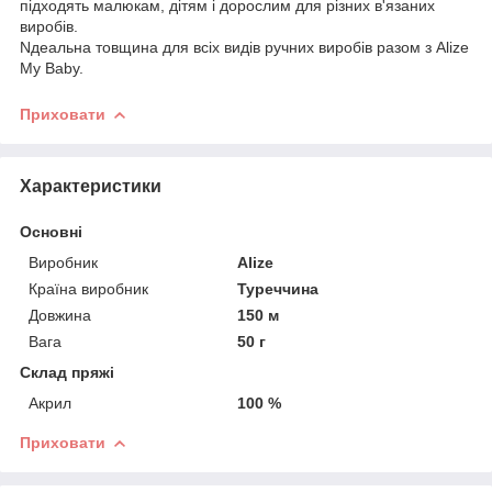
підходять малюкам, дітям і дорослим для різних в'язаних
виробів.
Nдеальна товщина для всіх видів ручних виробів разом з Alize
My Baby.
Приховати
Характеристики
Основні
Виробник
Alize
Країна виробник
Туреччина
Довжина
150 м
Вага
50 г
Склад пряжі
Акрил
100 %
Приховати