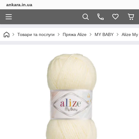
ankara.in.ua
Товари та послуги
Пряжа Alize
MY BABY
Alize My