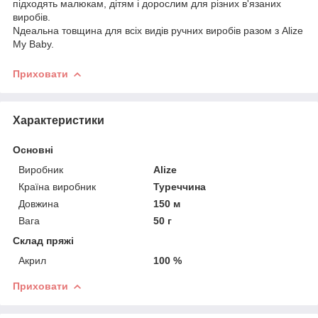
підходять малюкам, дітям і дорослим для різних в'язаних
виробів.
Nдеальна товщина для всіх видів ручних виробів разом з Alize
My Baby.
Приховати
Характеристики
Основні
Виробник
Alize
Країна виробник
Туреччина
Довжина
150 м
Вага
50 г
Склад пряжі
Акрил
100 %
Приховати