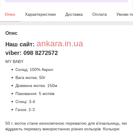
Опис
Характеристики
Доставка
Оплата
Умови п
Опис
ankara.in.ua
Наш сайт:
viber: 098 8272572
MY BABY
Склад: 100% Акрил
Вага мотка: 50г
Довжина мотка: 150м
Паковання: 5 мотків
Спиці: 3-4
Гачок: 2-3
50 г. моток стане економічною перевагою для в'язальниць, які
віддають перевагу використанню різних кольорів. Кольори