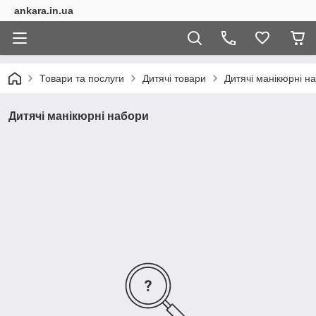
ankara.in.ua
Товари та послуги
Дитячі товари
Дитячі манікюрні н
Дитячі манікюрні набори