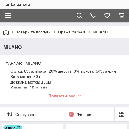
ankara.in.ua
Товари та послуги
Пряжа YarnArt
MILANO
MILANO
YARNART MILANO
Склад: 8% альпака, 20% шерсть, 8% віскоза, 64% акрил
Вага мотка: 50 г
Довжина мотка: 130м
Упаковка: 10 мотків
Спиці: № 2.5 - 3.5
Показати все
Гачок: № 4
Сортування
0
Фільтри
знижка%